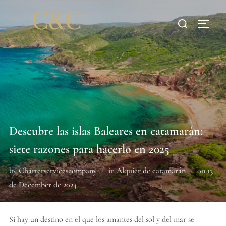
Descubre las islas Baleares en catamarán:
siete razones para hacerlo en 2025
by
Charterservicescompany
in
Alquier de catamarán
on
13
de December de 2024
Si hay un destino en el que los amantes del sol y del mar se