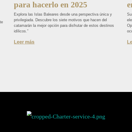
para hacerlo en 2025
e
Explora las Islas Baleares desde una perspectiva única y
Su
privilegiada. Descubre los siete motivos que hacen del
el
te
catamarán la mejor opción para disfrutar de estos destinos
Op
idílicos.”
ocu
Leer más
L