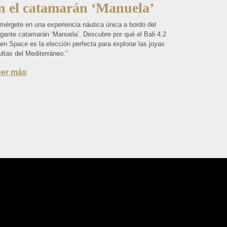
n el catamarán ‘Manuela’
mérgete en una experiencia náutica única a bordo del
egante catamarán ‘Manuela’. Descubre por qué el Bali 4.2
en Space es la elección perfecta para explorar las joyas
ltas del Mediterráneo.”
eer más