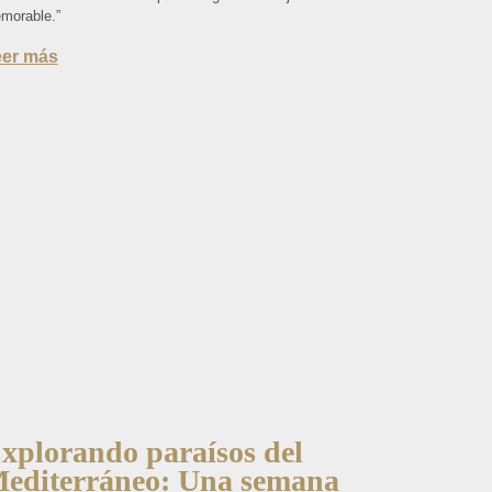
morable.”
eer más
xplorando paraísos del
editerráneo: Una semana