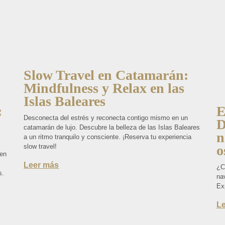
Slow Travel en Catamarán:
Mindfulness y Relax en las
Islas Baleares
:
E
Desconecta del estrés y reconecta contigo mismo en un
D
catamarán de lujo. Descubre la belleza de las Islas Baleares
n
a un ritmo tranquilo y consciente. ¡Reserva tu experiencia
slow travel!
o
 en
Leer más
¿C
s.
nav
Ex
L