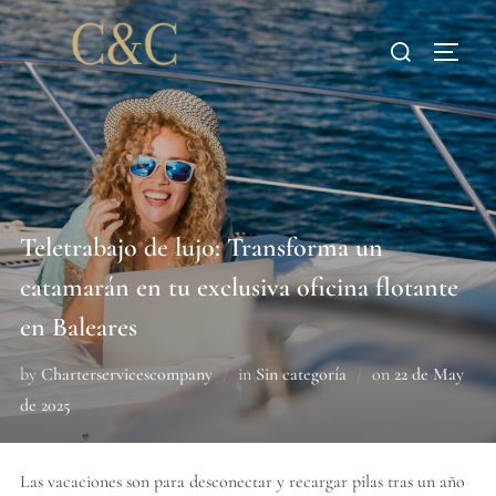
Teletrabajo de lujo: Transforma un
catamarán en tu exclusiva oficina flotante
en Baleares
by
Charterservicescompany
in
Sin categoría
on
22 de May
de 2025
Las vacaciones son para desconectar y recargar pilas tras un año