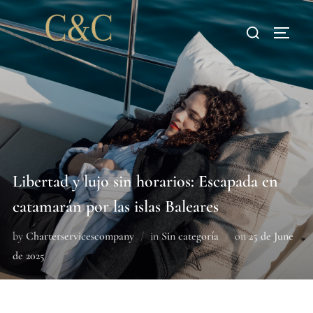
Libertad y lujo sin horarios: Escapada en
catamarán por las islas Baleares
by
Charterservicescompany
in
Sin categoría
on
25 de June
de 2025