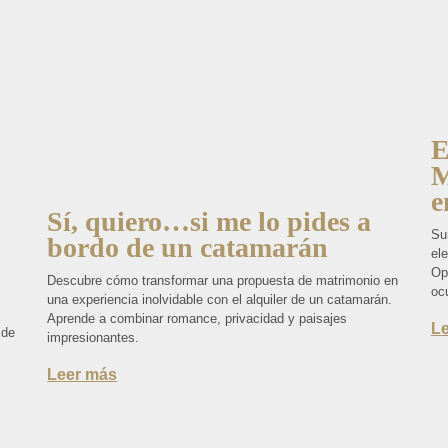
E
M
e
Sí, quiero…si me lo pides a
Su
bordo de un catamarán
el
Op
Descubre cómo transformar una propuesta de matrimonio en
ocu
una experiencia inolvidable con el alquiler de un catamarán.
Aprende a combinar romance, privacidad y paisajes
L
 de
impresionantes.
Leer más