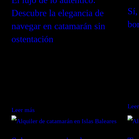
Sí,
Descubre la elegancia de
bo
navegar en catamarán sin
ostentación
Desc
o
matr
 la
¿Crees que el lujo es ostentación? Descubre
con 
la elegancia de navegar en catamarán:
comb
privacidad, libertad y bienestar. Explora
impr
nuestras opciones exclusivas.
Lee
Leer más