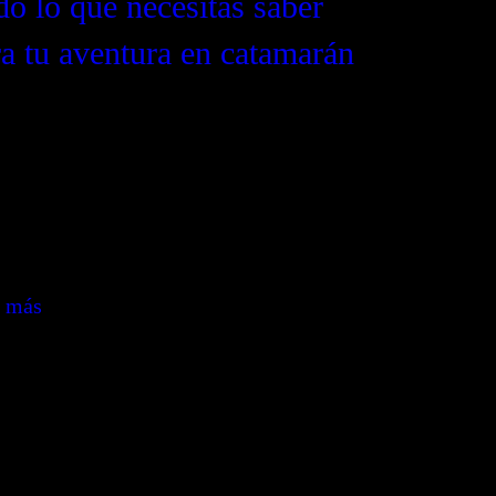
o lo que necesitas saber
a tu aventura en catamarán
ifica tu aventura en catamarán con esta
 completa. Desde elegir el barco ideal
a preparar el itinerario, descubre todo lo
sario para asegurar un viaje memorable.”
r más