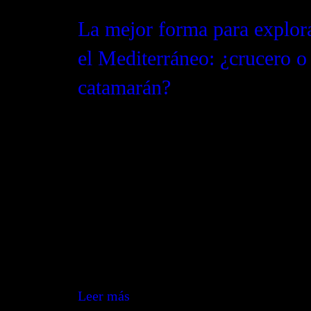
La mejor forma para explor
el Mediterráneo: ¿crucero o
catamarán?
Descubre por qué elegir un catamarán pa
tus vacaciones en el Mediterráneo ofrece
experiencia más exclusiva y personaliza
comparado con un crucero tradicional.
¡Explora las diferencias y decide tu pró
aventura!”
Leer más