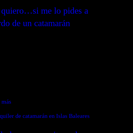
 quiero…si me lo pides a
rdo de un catamarán
ubre cómo transformar una propuesta de
imonio en una experiencia inolvidable
el alquiler de un catamarán. Aprende a
inar romance, privacidad y paisajes
esionantes.
r más