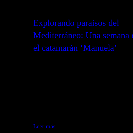
Explorando paraísos del
Mediterráneo: Una semana 
el catamarán ‘Manuela’
Sumérgete en una experiencia náutica ún
bordo del elegante catamarán ‘Manuela’.
Descubre por qué el Bali 4.2 Open Space
la elección perfecta para explorar las joy
ocultas del Mediterráneo.”
Leer más