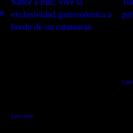
Sabor a mar: vive la
Tod
ar
exclusividad gastronómica a
par
bordo de un catamarán
Plan
guía
Explora los sabores del Mediterráneo con un
hast
ra
chef privado a bordo de un catamarán de lujo.
nece
 una
Disfruta de experiencias culinarias
da
personalizadas mientras navegas entre los
Lee
destinos más selectos. Un viaje íntimo donde
xima
gastronomía y exclusividad se encuentran.
Leer más