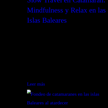
Mindfulness y Relax en las
Islas Baleares
Desconecta del estrés y reconecta contig
mismo en un catamarán de lujo. Descubre
belleza de las Islas Baleares a un ritmo
tranquilo y consciente. ¡Reserva tu
experiencia slow travel!
Leer más